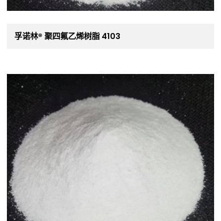
孚诺林® 聚四氟乙烯树脂 4103