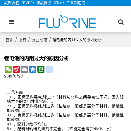
氟聚合物（PVDF）和氟橡胶（FKM）专业制造商
首页
所有
行业动态
/
/
/
锂电池的内阻过大的原因分析
锂电池的内阻过大的原因分析
WeChat
Sina
Email
Qzone
Douban
renren
Weibo
2019/6/28
工艺方面
1
）、正极配料导电剂过少（材料与材料之间导电性不好，因为锂
钴本身的导电性非常差）。
2
）、正极配料粘结剂过多（粘结剂一般都是高分子材料，绝缘性
能较强）。
3
）、负极配料粘结剂过多（粘结剂一般都是高分子材料，绝缘性
能较强）。
4
）、配料分散不均匀。
5
）、配料时粘结剂溶剂不完全。（不能完全溶于
NMP
、水）