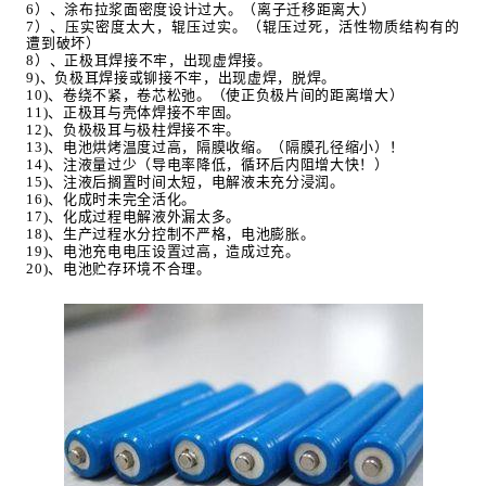
6
）、涂布拉浆面密度设计过大。（离子迁移距离大）
7
）、压实密度太大，辊压过实。（辊压过死，活性物质结构有的
遭到破坏）
8
）、正极耳焊接不牢，出现虚焊接。
9)
、负极耳焊接或铆接不牢，出现虚焊，脱焊。
10)
、卷绕不紧，卷芯松弛。（使正负极片间的距离增大）
11)
、正极耳与壳体焊接不牢固。
12)
、负极极耳与极柱焊接不牢。
13)
、电池烘烤温度过高，隔膜收缩。（隔膜孔径缩小）！
14)
、注液量过少（导电率降低，循环后内阻增大快！）
15)
、注液后搁置时间太短，电解液未充分浸润。
16)
、化成时未完全活化。
17)
、化成过程电解液外漏太多。
18)
、生产过程水分控制不严格，电池膨胀。
19)
、电池充电电压设置过高，造成过充。
20)
、电池贮存环境不合理。