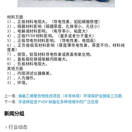
材料方面
1
）、正极材料电阻大。（导电性差，如如磷酸铁锂）
2
）、隔膜材料影响（隔膜厚度、孔隙率小、孔径小）
3
）、电解液材料影响。（电导率小、粘度大）
4
）、正极
PVDF
材料影响。（量多或者分子量大）
5
）、正极导电剂材料影响。（导电性差，电阻高）
6
）、正负极极耳材料影响（厚度薄导电性差，厚度不均，材料纯
度差）
7
）、铜箔，铝箔材料导电性差或表面有氧化物。
8
）、盖板极柱铆接接触内阻偏大。
9
）、负极材料电阻大。
其他方面
1
）、内阻测试仪器偏差。
2
）、人为操作。
3
）、环境。
上一条
偏氟乙烯聚合物技改项目（半导体用）环境保护设施竣工日期公示
下一条
孚诺林促进 PVDF 树脂在多种领域中的广泛应用
新闻分组
行业动态