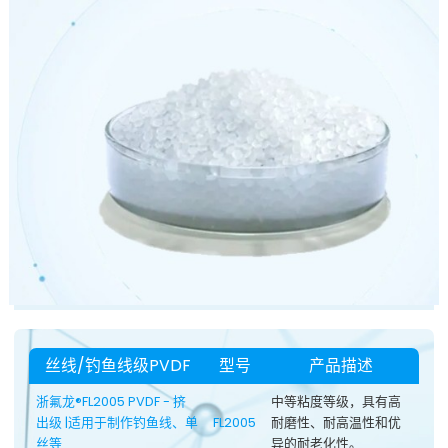
丝线/钓鱼线级PVDF
型号
产品描述
浙氟龙®FL2005 PVDF - 挤
中等粘度等级，具有高
出级 |适用于制作钓鱼线、单
FL2005
耐磨性、耐高温性和优
丝等
异的耐老化性。