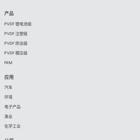
产品
PVDF 锂电池级
PVDF 注塑级
PVDF 挤出级
PVDF 模压级
FKM
应用
汽车
环境
电子产品
渔业
化学工业