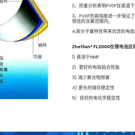
2、热重分析表明PVDF在高温
3、PVDF的高纯度进一步保
很低的含量范围内。
4.高分子量特性带来优异的电
Zheflon® FL2000在锂电
1) 易溶于NMP
2）更好的电极粘合性能
3) 减少聚合物用量
4) 更长的储存稳定性
5）良好的电化学稳定性