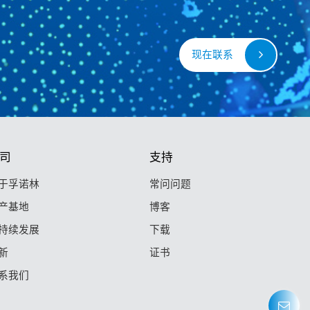
现在联系
司
支持
于孚诺林
常问问题
产基地
博客
持续发展
下载
新
证书
系我们