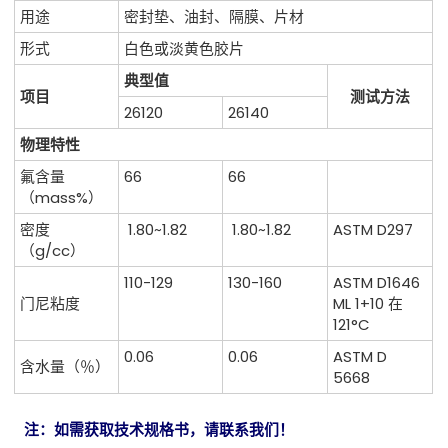
用途
密封垫、油封、隔膜、片材
形式
白色或淡黄色胶片
典型值
项目
测试方法
26120
26140
物理特性
氟含量
66
66
（mass%）
密度
1.80~1.82
1.80~1.82
ASTM D297
（g/cc）
110-129
130-160
ASTM D1646
门尼粘度
ML 1+10 在
121°C
0.06
0.06
ASTM D
含水量（％）
5668
注：如需获取技术规格书，请联系我们！