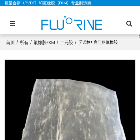
氟聚合物（PVDF）和氟橡胶（FKM）专业制造商
首页
所有
氟橡胶FKM
二元胶
/
/
/
/
孚诺林® 高门尼氟橡胶