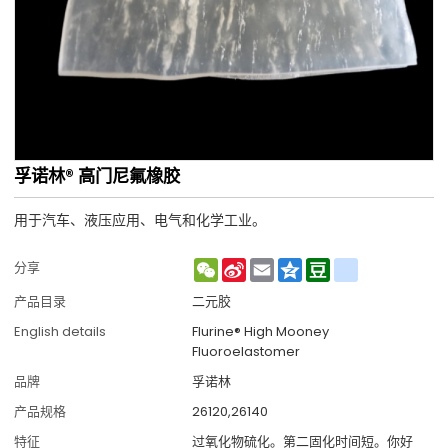
孚诺林® 高门尼氟橡胶
用于汽车、液压应用、电气和化学工业。
WeChat
Sina
Email
Qzone
Douban
renren
分享
Weibo
产品目录
二元胶
English details
Flurine® High Mooney
Fluoroelastomer
品牌
孚诺林
产品规格
26120,26140
特征
过氧化物硫化。第二固化时间短。你好