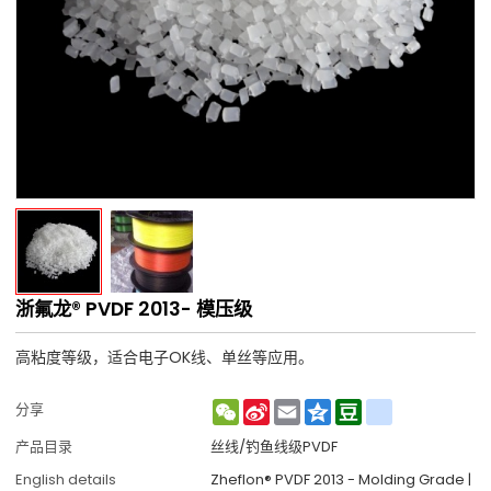
浙氟龙® PVDF 2013- 模压级
高粘度等级，适合电子OK线、单丝等应用。
WeChat
Sina
Email
Qzone
Douban
renren
分享
Weibo
产品目录
丝线/钓鱼线级PVDF
English details
Zheflon® PVDF 2013 - Molding Grade |