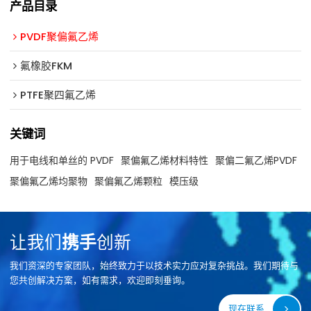
产品目录
PVDF聚偏氟乙烯
氟橡胶FKM
PTFE聚四氟乙烯
关键词
用于电线和单丝的 PVDF
聚偏氟乙烯材料特性
聚偏二氟乙烯PVDF
聚偏氟乙烯均聚物
聚偏氟乙烯颗粒
模压级
让我们
携手
创新
我们资深的专家团队，始终致力于以技术实力应对复杂挑战。我们期待与
您共创解决方案，如有需求，欢迎即刻垂询。
现在联系