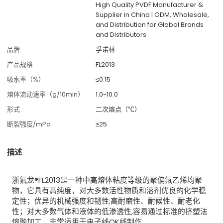
High Quality PVDF Manufacturer &
Supplier in China | ODM, Wholesale,
and Distribution for Global Brands
and Distributors
品牌
孚诺林
产品规格
FL2013
吸水率（%）
≤0.15
熔体流动速率（g/10min）
1.0-10.0
形式
二次熔点（℃）
断裂强度/mPa
≥25
描述
浙氟龙
®
FL2013是一种中高熔体粘度等级的聚偏氟乙烯均聚
物，它具有高纯度，对大多数活性物质和溶剂优良的化学稳
定性；优异的机械强度和韧性;高耐磨性、耐候性、耐老化
性；对大多数气体和液体的低渗透性,容易通过标准的挤塑法
熔融加工，非常适用于电子线OK线制作。