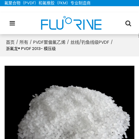
氟聚合物（PVDF）和氟橡胶（FKM）专业制造商
首页
所有
PVDF聚偏氟乙烯
丝线/钓鱼线级PVDF
/
/
/
/
浙氟龙® PVDF 2013- 模压级