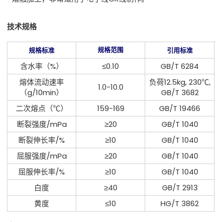
技术规格
规格范围
规格标准
引用标准
含水率（%）
≤0.10
GB/T 6284
熔体流动速率
负荷12.5kg, 230℃,
1.0-10.0
（g/10min）
GB/T 3682
二次熔点（℃）
159-169
GB/T 19466
断裂强度/mPa
≥20
GB/T 1040
断裂伸长率/%
≥10
GB/T 1040
屈服强度/mPa
≥20
GB/T 1040
屈服伸长率/%
≥10
GB/T 1040
白度
≥40
GB/T 2913
黄度
≤10
HG/T 3862