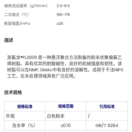
熔体流动速率（g/10min）
2.0-8.0
二次熔点（℃）
165-175
断裂强度/mPa
≥25
描述
浙氟龙®FL2009 是一种悬浮聚合方法制备的粉末状聚偏氟乙
烯树脂。具有优异的耐酸碱性，良好的机械强度和韧性。该
树脂可以在NMP, DMAc中有良好的溶解性。适用于干法NIPS
工艺，在水处理领域具有广泛应用。
技术规格
规格范围
规格标准
引用标准
外观
白色粉末
/
含水率（%）
≤0.10
GB/T 6284