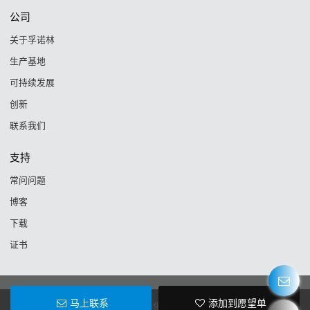
公司
关于孚诺林
生产基地
可持续发展
创新
联系我们
支持
常问问题
博客
下载
证书
马上联系
添加到愿望单
Copyright © 2026
浙江孚诺林化工新材料有限公司
Support By