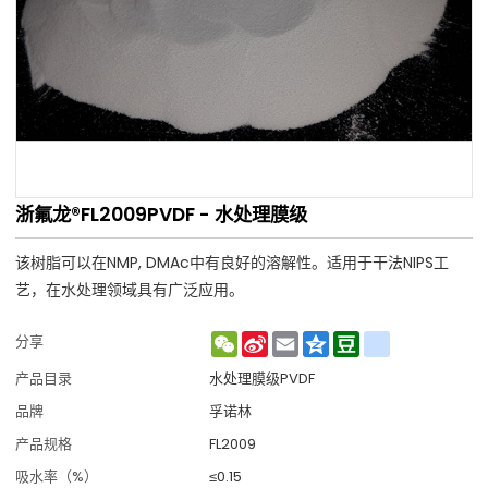
浙氟龙®FL2009PVDF - 水处理膜级
该树脂可以在NMP, DMAc中有良好的溶解性。适用于干法NIPS工
艺，在水处理领域具有广泛应用。
WeChat
Sina
Email
Qzone
Douban
renren
分享
Weibo
产品目录
水处理膜级PVDF
品牌
孚诺林
产品规格
FL2009
吸水率（%）
≤0.15