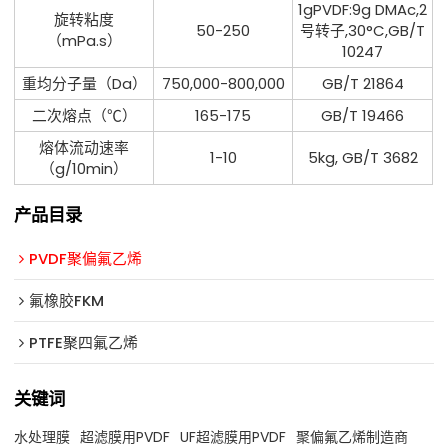
1gPVDF:9g DMAc,2
旋转粘度
50-250
号转子,30°C,GB/T
（mPa.s）
10247
重均分子量（Da）
750,000-800,000
GB/T 21864
二次熔点（℃）
165-175
GB/T 19466
熔体流动速率
1-10
5kg, GB/T 3682
（g/10min）
产品目录
PVDF聚偏氟乙烯
氟橡胶FKM
PTFE聚四氟乙烯
关键词
水处理膜
超滤膜用PVDF
UF超滤膜用PVDF
聚偏氟乙烯制造商