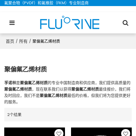
氟聚合物（PVDF）和氟橡胶（FKM）专业制造商
首页
所有
/
/
聚偏氟乙烯材质
聚偏氟乙烯材质
孚诺林
是
聚偏氟乙烯材质
的专业中国制造商和供应商，我们提供高质量的
聚偏氟乙烯材质
，现在联系我们以获得
聚偏氟乙烯材质
最佳报价，我们将
及时回应，我们不是
聚偏氟乙烯材质
最低的价格，但我们将为您提供更好
的服务。
2个结果