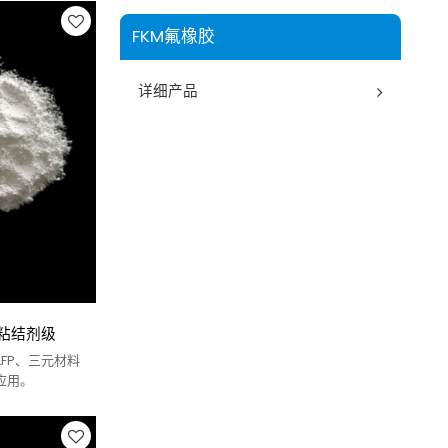
FKM氟橡胶
详细产品
电池粘结剂级
FP、三元材料
应用。