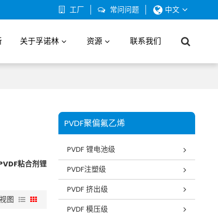
工厂
常问问题
中文
新
关于孚诺林
资源
联系我们
PVDF聚偏氟乙烯
PVDF 锂电池级
PVDF粘合剂锂
PVDF注塑级
PVDF 挤出级
视图
PVDF 模压级