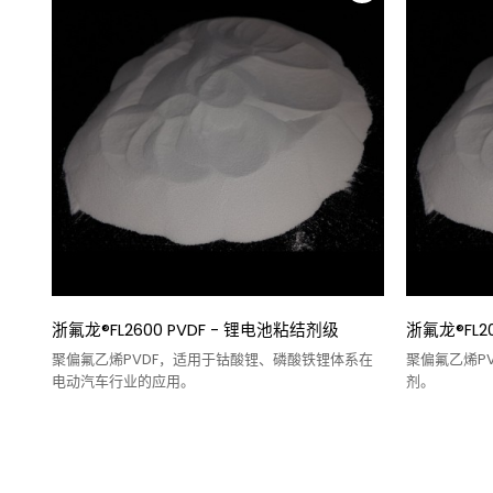
浙氟龙®FL2600 PVDF - 锂电池粘结剂级
浙氟龙®FL2
聚偏氟乙烯PVDF，适用于钴酸锂、磷酸铁锂体系在
聚偏氟乙烯P
电动汽车行业的应用。
剂。