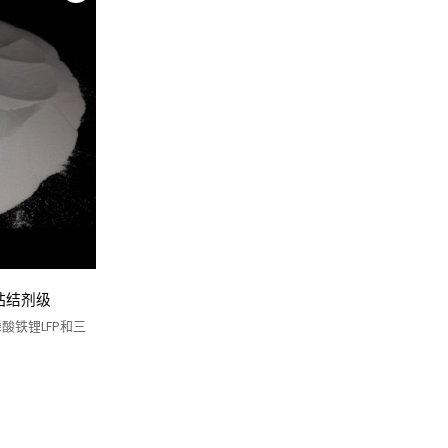
池粘结剂级
酸铁锂LFP和三