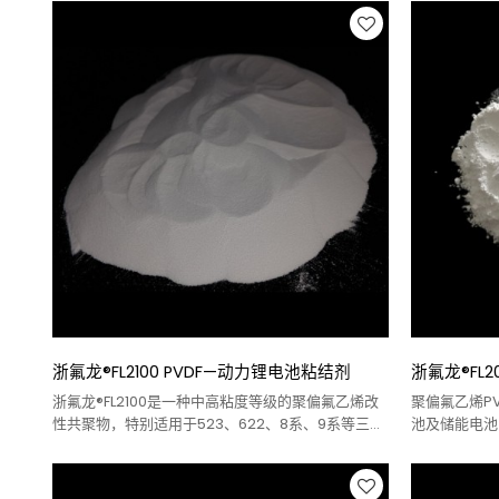
浙氟龙®FL2100 PVDF—动力锂电池粘结剂
浙氟龙®FL2
浙氟龙®FL2100是一种中高粘度等级的聚偏氟乙烯改
聚偏氟乙烯P
性共聚物，特别适用于523、622、8系、9系等三元
池及储能电池
中高镍体系在电动汽车行业的应用。