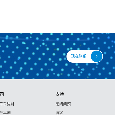
现在联系
司
支持
于孚诺林
常问问题
产基地
博客