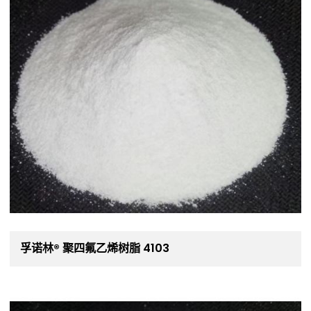
孚诺林® 聚四氟乙烯树脂 4103