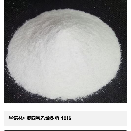
孚诺林® 聚四氟乙烯树脂 4016