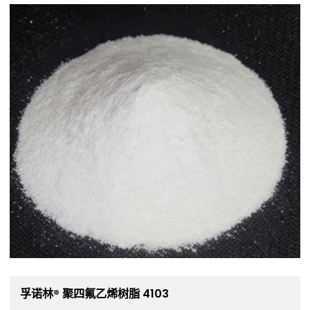
孚诺林® 聚四氟乙烯树脂 4103