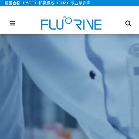
氟聚合物（PVDF）和氟橡胶（FKM）专业制造商