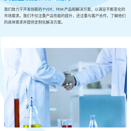
我们致力于开发创新的 PVDF、FKM 产品和解决方案，以满足不断变化的
市场需求。我们不仅注重产品性能的提升，还注重与客户合作，了解他们
的具体需求并提供定制化解决方案。