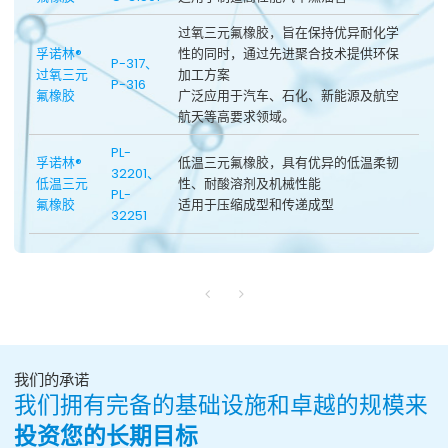
过氧三元氟橡胶，旨在保持优异耐化学
孚诺林®
性的同时，通过先进聚合技术提供环保
P-317、
过氧三元
加工方案
P-316
氟橡胶
广泛应用于汽车、石化、新能源及航空
航天等高要求领域。
PL-
孚诺林®
低温三元氟橡胶，具有优异的低温柔韧
32201、
低温三元
性、耐酸溶剂及机械性能
PL-
氟橡胶
适用于压缩成型和传递成型
32251
我们的承诺
我们拥有完备的基础设施和卓越的规模来
投资您的长期目标