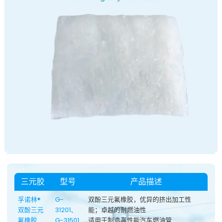
三元胶
型号
产品描述
孚诺林®
G-
双酚三元氟橡胶，优异的挤出加工性
双酚三元
31201、
能；卓越的耐燃油性
氟橡胶
G-31501
适用于制造高性能汽车燃油管