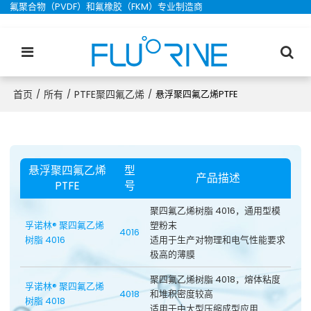
氟聚合物（PVDF）和氟橡胶（FKM）专业制造商
首页
所有
PTFE聚四氟乙烯
/
/
/
悬浮聚四氟乙烯PTFE
悬浮聚四氟乙烯
型
产品描述
PTFE
号
聚四氟乙烯树脂 4016，通用型模
孚诺林® 聚四氟乙烯
塑粉末
4016
树脂 4016
适用于生产对物理和电气性能要求
极高的薄膜
聚四氟乙烯树脂 4018，熔体粘度
孚诺林® 聚四氟乙烯
4018
和堆积密度较高
树脂 4018
适用于中大型压缩成型应用