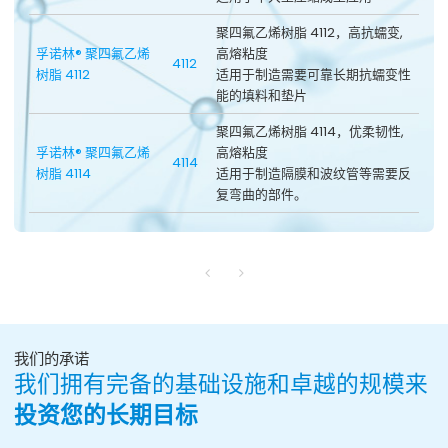
聚四氟乙烯树脂 4112，高抗蠕变,
孚诺林® 聚四氟乙烯
高熔粘度
4112
树脂 4112
适用于制造需要可靠长期抗蠕变性
能的填料和垫片
聚四氟乙烯树脂 4114，优柔韧性,
孚诺林® 聚四氟乙烯
高熔粘度
4114
树脂 4114
适用于制造隔膜和波纹管等需要反
复弯曲的部件。
我们的承诺
我们拥有完备的基础设施和卓越的规模来
投资您的长期目标