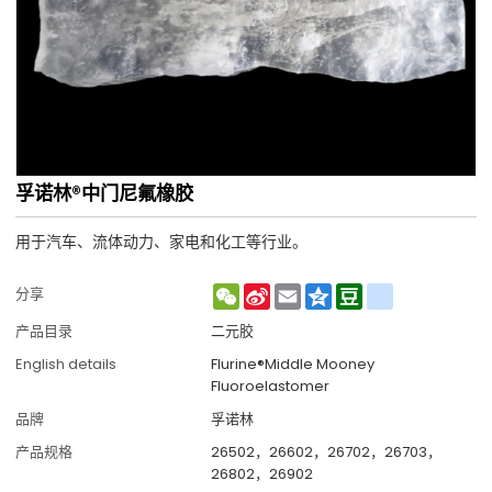
孚诺林®中门尼氟橡胶
用于汽车、流体动力、家电和化工等行业。
WeChat
Sina
Email
Qzone
Douban
renren
分享
Weibo
产品目录
二元胶
English details
Flurine®Middle Mooney
Fluoroelastomer
品牌
孚诺林
产品规格
26502，26602，26702，26703，
26802，26902