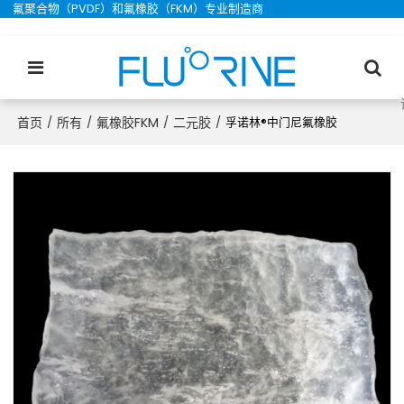
氟聚合物（PVDF）和氟橡胶（FKM）专业制造商
首页
所有
氟橡胶FKM
二元胶
/
/
/
/
孚诺林®中门尼氟橡胶