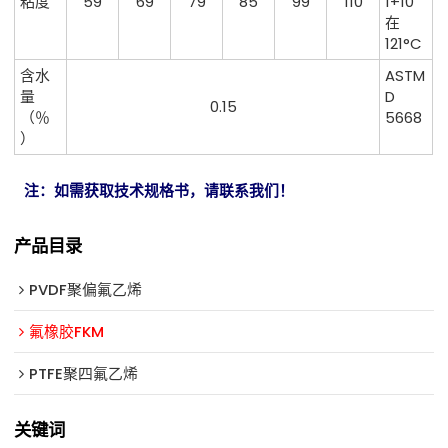
粘度
59
69
79
85
99
110
1+10
在
121°C
含水
ASTM
量
D
0.15
（％
5668
）
注：如需获取技术规格书，请联系我们！
产品目录
PVDF聚偏氟乙烯
氟橡胶FKM
PTFE聚四氟乙烯
关键词