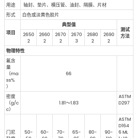
用途
轴封、垫片、模压管、油封、隔膜、片材
形式
白色或淡黄色胶片
典型值
测试
项目
2650
2660
2670
2670
2680
2690
方法
2
2
2
3
2
2
物理特性
氟含
量
（ma
66
ss%
）
密度
ASTM
（g/c
1.81～1.83
D297
c）
ASTM
D164
门尼
50-
60-
70-
65-
80-
90-
6 ML