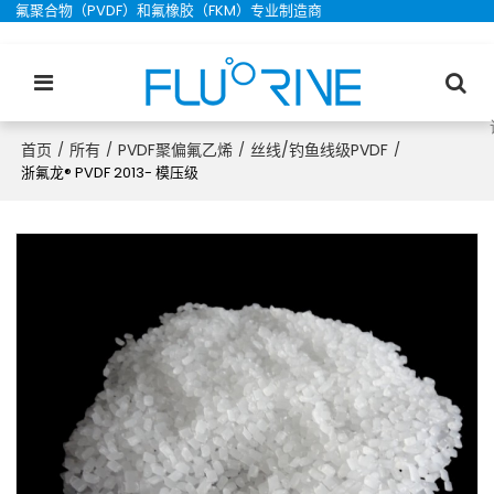
氟聚合物（PVDF）和氟橡胶（FKM）专业制造商
首页
所有
PVDF聚偏氟乙烯
丝线/钓鱼线级PVDF
/
/
/
/
浙氟龙® PVDF 2013- 模压级