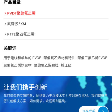
产品目录
PVDF聚偏氟乙烯
氟橡胶FKM
PTFE聚四氟乙烯
关键词
用于电线和单丝的 PVDF
聚偏氟乙烯材料特性
聚偏二氟乙烯PVDF
聚偏氟乙烯均聚物
聚偏氟乙烯颗粒
模压级
让我们
携手
创新
我们资深的专家团队，始终致力于以技术实力应对复杂挑战。我们期待与
您共创解决方案，如有需求，欢迎即刻垂询。
现在联系