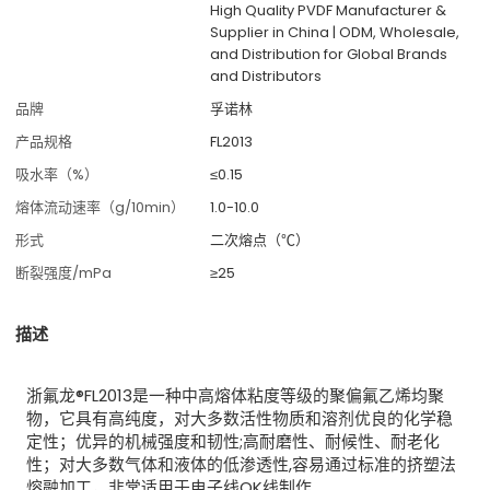
High Quality PVDF Manufacturer &
Supplier in China | ODM, Wholesale,
and Distribution for Global Brands
and Distributors
品牌
孚诺林
产品规格
FL2013
吸水率（%）
≤0.15
熔体流动速率（g/10min）
1.0-10.0
形式
二次熔点（℃）
断裂强度/mPa
≥25
描述
浙氟龙
®
FL2013是一种中高熔体粘度等级的聚偏氟乙烯均聚
物，它具有高纯度，对大多数活性物质和溶剂优良的化学稳
定性；优异的机械强度和韧性;高耐磨性、耐候性、耐老化
性；对大多数气体和液体的低渗透性,容易通过标准的挤塑法
熔融加工，非常适用于电子线OK线制作。