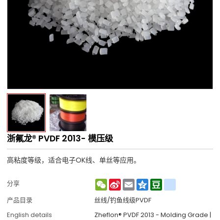
浙氟龙® PVDF 2013- 模压级
高粘度等级，适合电子OK线、单丝等应用。
WeChat
Sina
Email
Qzone
Douban
renren
分享
Weibo
产品目录
丝线/钓鱼线级PVDF
English details
Zheflon® PVDF 2013 - Molding Grade |