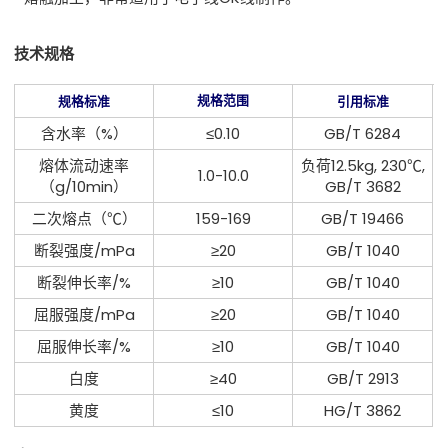
技术规格
规格范围
规格标准
引用标准
含水率（%）
≤0.10
GB/T 6284
熔体流动速率
负荷12.5kg, 230℃,
1.0-10.0
（g/10min）
GB/T 3682
二次熔点（℃）
159-169
GB/T 19466
断裂强度/mPa
≥20
GB/T 1040
断裂伸长率/%
≥10
GB/T 1040
屈服强度/mPa
≥20
GB/T 1040
屈服伸长率/%
≥10
GB/T 1040
白度
≥40
GB/T 2913
黄度
≤10
HG/T 3862