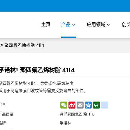
主页
产品
应用领域
创
® 聚四氟乙烯树脂 4114
孚诺林® 聚四氟乙烯树脂 4114
聚四氟乙烯树脂 4114，优柔韧性,高熔粘度
适用于制造隔膜和波纹管等需要反复弯曲的部件。
WeChat
Sina
Email
Qzone
Douban
renren
分享
Weibo
产品目录
悬浮聚四氟乙烯PTFE
品牌
孚诺林