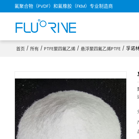
氟聚合物（PVDF）和氟橡胶（FKM）专业制造商
/
/
/
/
孚诺林
首页
所有
PTFE聚四氟乙烯
悬浮聚四氟乙烯PTFE