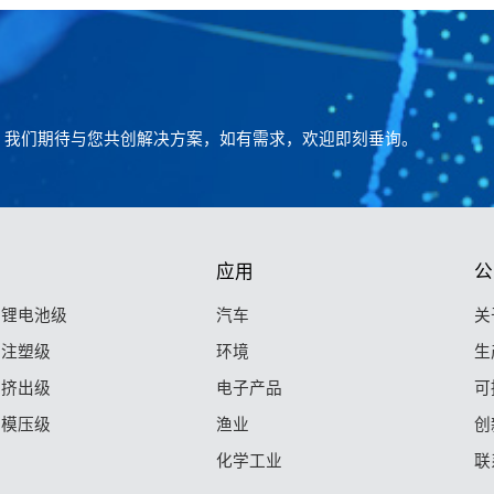
。我们期待与您共创解决方案，如有需求，欢迎即刻垂询。
应用
公
F 锂电池级
汽车
关
F 注塑级
环境
生
F 挤出级
电子产品
可
F 模压级
渔业
创
化学工业
联