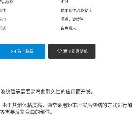
产品规格
4114
特性
优柔韧性,高熔粘度
应用
隔膜，波纹管
形式
白色粉末
马上联系
添加到愿望单
隔膜和波纹管等需要高弯曲耐久性的应用而开发。
树脂。由于其熔体粘度高，通常采用粉末压实后烧结的方式进行
等需要反复弯曲的部件。