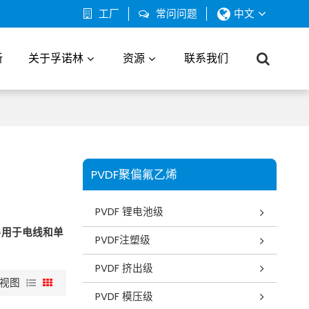
工厂
常问问题
中文
新
关于孚诺林
资源
联系我们
PVDF聚偏氟乙烯
PVDF 锂电池级
得
用于电线和单
PVDF注塑级
PVDF 挤出级
视图
PVDF 模压级