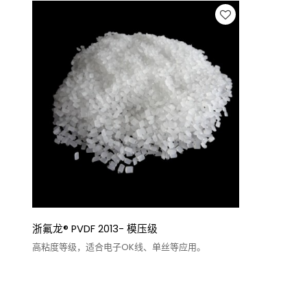
浙氟龙® PVDF 2013- 模压级
高粘度等级，适合电子OK线、单丝等应用。