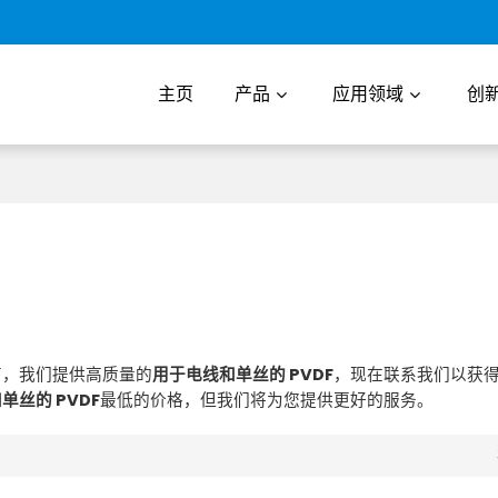
主页
产品
应用领域
创
商，我们提供高质量的
用于电线和单丝的 PVDF
，现在联系我们以获
单丝的 PVDF
最低的价格，但我们将为您提供更好的服务。