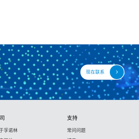
现在联系
司
支持
于孚诺林
常问问题