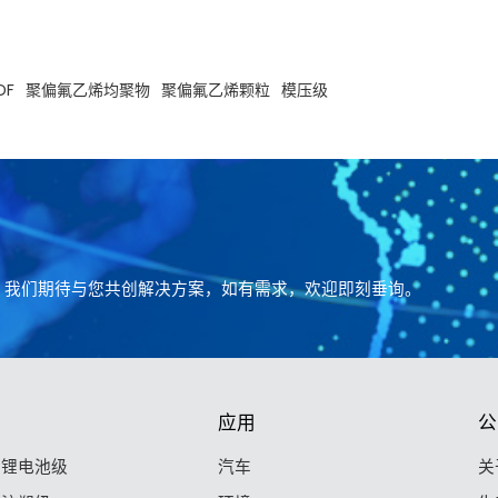
DF
聚偏氟乙烯均聚物
聚偏氟乙烯颗粒
模压级
。我们期待与您共创解决方案，如有需求，欢迎即刻垂询。
应用
公
F 锂电池级
汽车
关